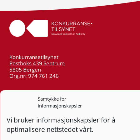
Konkurransetilsynet
Postboks 439 Sentrum
5805 Bergen
Org.nr: 974 761 246
Telefon:
55 59 75 00
E-post:
post@kt.no
Samtykke for
informasjonskapsler
Nyhetsvarsel >>
Vi bruker informasjonskapsler for å
Personvern
optimalisere nettstedet vårt.
Tilgjengelighetserklæring