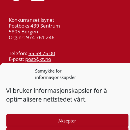
Konkurransetilsynet
Postboks 439 Sentrum
5805 Bergen
Org.nr: 974 761 246
Telefon:
55 59 75 00
E-post:
post@kt.no
Nyhetsvarsel >>
Samtykke for
informasjonskapsler
Personvern
Vi bruker informasjonskapsler for å
Tilgjengelighetserklæring
optimalisere nettstedet vårt.
Følg
F
Aksepter