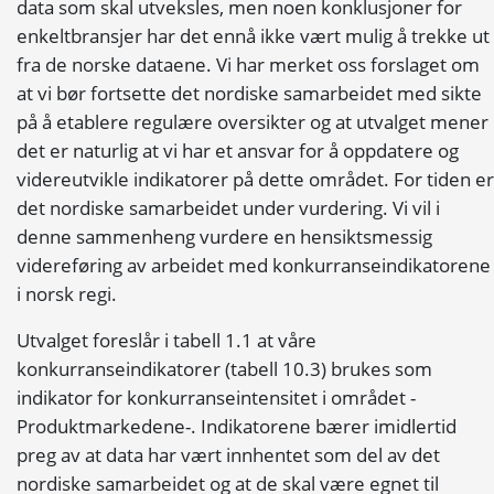
data som skal utveksles, men noen konklusjoner for
enkeltbransjer har det ennå ikke vært mulig å trekke ut
fra de norske dataene. Vi har merket oss forslaget om
at vi bør fortsette det nordiske samarbeidet med sikte
på å etablere regulære oversikter og at utvalget mener
det er naturlig at vi har et ansvar for å oppdatere og
videreutvikle indikatorer på dette området. For tiden er
det nordiske samarbeidet under vurdering. Vi vil i
denne sammenheng vurdere en hensiktsmessig
videreføring av arbeidet med konkurranseindikatorene
i norsk regi.
Utvalget foreslår i tabell 1.1 at våre
konkurranseindikatorer (tabell 10.3) brukes som
indikator for konkurranseintensitet i området -
Produktmarkedene-. Indikatorene bærer imidlertid
preg av at data har vært innhentet som del av det
nordiske samarbeidet og at de skal være egnet til