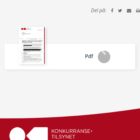
Del på:
Pdf