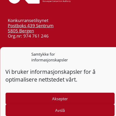
Konkurransetilsynet
Postboks 439 Sentrum
5805 Bergen
Org.nr: 974 761 246
Telefon:
55 59 75 00
Samtykke for
E-post:
post@kt.no
informasjonskapsler
Nyhetsvarsel >>
Vi bruker informasjonskapsler for å
Personvern
optimalisere nettstedet vårt.
Tilgjengelighetserklæring
Aksepter
Følg
F
Avslå