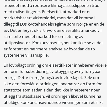
arbeidet med å redusere klimagassutslippene i tråd
med målsettingene. Et elsertifikatmarked er et
markedsbasert virkemiddel, men det vil komme i
tillegg til EUs kvotehandelsregime som Norge er en del
av. Det er høyst uklart hvordan elsertifikatmarked vil
samspille med et marked for omsetning av
utslippskvoter. Konkurransetilsynet kan ikke se at det
er foretatt en nærmere analyse av hvordan de to
systemene vil samspille.
En lovpålagt ordning om elsertifikater innebærer videre
en form for subsidiering av utbygging av ny fornybar
energi. Dette fremgår også av lovforslaget. Selv om
ikke den foreslåtte ordningen innebærer en form for
statstøtte som sådan siden det ikke innebærer noen
utlegg fra statskassen, vil ordningen likevel kunne ha
uheldige konkurransevridende virkninger som et slikt