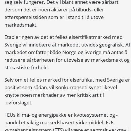
seg selv fungerer. Det vil blant annet være sårbart
dersom det er noen aktører på tilbuds- eller
etterspørselssiden som er i stand til å utøve
markedsmakt.
Etableringen av det et felles elsertifikatmarked med
Sverige vil innebære at markedet utvides geografisk. At
markedet omfatter både Norge og Sverige må antas å
redusere sårbarheten for utøvelse av markedsmakt og
stokastiske forhold.
Selv om et felles marked for elsertifikat med Sverige er
positivt som sådan, vil Konkurransetilsynet likevel
knytte noen merknader av mer kritisk art til
lovforslaget:
I EUs klima- og energipakke er kvotesystemet og -
handel et viktig markedsbasert virkemiddel. EUs
kvotehandelssystem (ETS) vil være et sentralt verktøy i