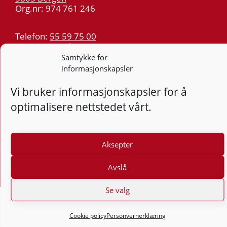
Org.nr: 974 761 246
Telefon:
55 59 75 00
E-post:
post@kt.no
Samtykke for
Nyhetsvarsel >>
informasjonskapsler
Vi bruker informasjonskapsler for å
Personvern
optimalisere nettstedet vårt.
Tilgjengelighetserklæring
Følg
F
Aksepter
Avslå
Se valg
Cookie policy
Personvernerklæring