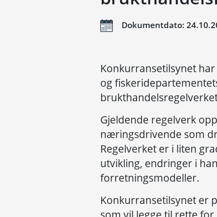
Dokumentdato: 24.10.2
Konkurransetilsynet har 
og fiskeridepartementets 
brukthandelsregelverket
Gjeldende regelverk opps
næringsdrivende som dr
Regelverket er i liten gr
utvikling, endringer i h
forretningsmodeller.
Konkurransetilsynet er po
som vil legge til rette f