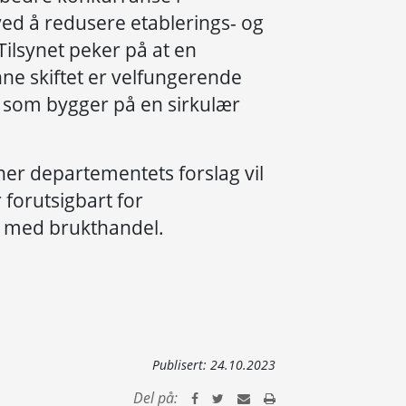
d å redusere etablerings- og
ilsynet peker på at en
nne skiftet er velfungerende
 som bygger på en sirkulær
er departementets forslag vil
 forutsigbart for
e med brukthandel.
Publisert:
24.10.2023
Del på: