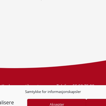
Konkurransetilsynet
Telefon:
55 59 75 00
Postboks 439 Sentrum
E-post:
post@kt.no
Samtykke for informasjonskapsler
5805 Bergen
Nyhetsvarsel >>
Org.nr: 974 761 246
lisere
Aksepter