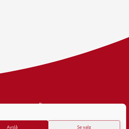
Personvern
Tilgjengelighetserklæring
Avslå
Se valg