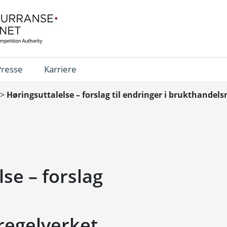
Presse
Karriere
>
Høringsuttalelse – forslag til endringer i brukthandels
se – forslag
regelverket