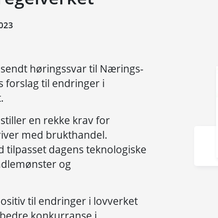
023
sendt høringssvar til Nærings-
forslag til endringer i
.
tiller en rekke krav for
iver med brukthandel.
ad tilpasset dagens teknologiske
andlemønster og
sitiv til endringer i lovverket
or bedre konkurranse i