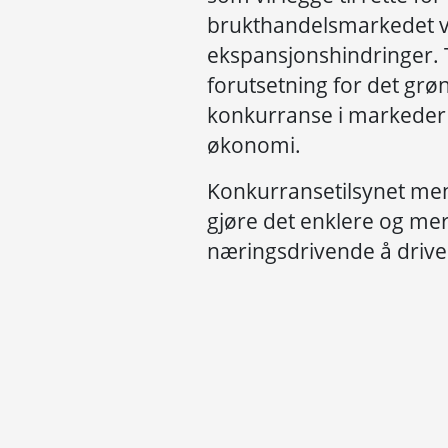
brukthandelsmarkedet ve
ekspansjonshindringer. T
forutsetning for det grø
konkurranse i markeder
økonomi.
Konkurransetilsynet men
gjøre det enklere og mer
næringsdrivende å driv