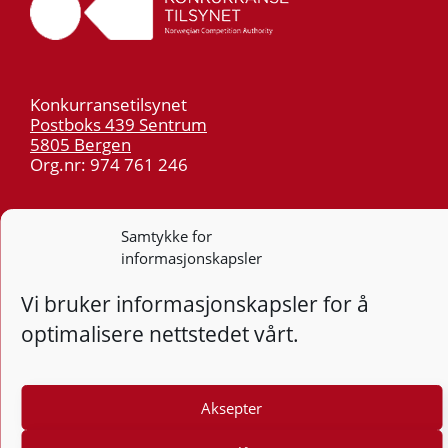
Konkurransetilsynet
Postboks 439 Sentrum
5805 Bergen
Org.nr: 974 761 246
Telefon:
55 59 75 00
Samtykke for
E-post:
post@kt.no
informasjonskapsler
Nyhetsvarsel >>
Vi bruker informasjonskapsler for å
Personvern
optimalisere nettstedet vårt.
Tilgjengelighetserklæring
Aksepter
Følg
F