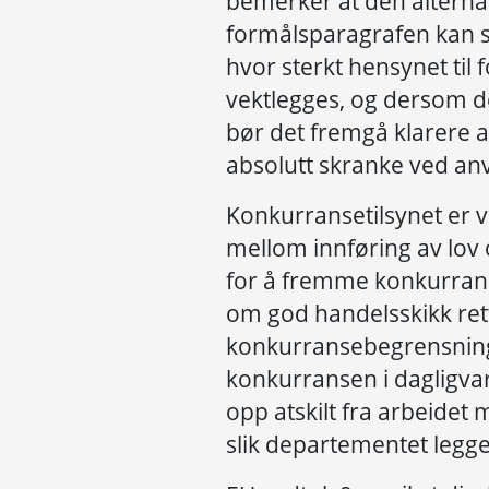
bemerker at den alternat
formålsparagrafen kan s
hvor sterkt hensynet til 
vektlegges, og dersom d
bør det fremgå klarere 
absolutt skranke ved an
Konkurransetilsynet er vi
mellom innføring av lov 
for å fremme konkurran
om god handelsskikk ret
konkurransebegrensninge
konkurransen i dagligva
opp atskilt fra arbeidet
slik departementet legger