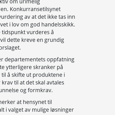
ektiv om urimelig
den. Konkurransetilsynet
urdering av at det ikke tas inn
vet i lov om god handelsskikk.
 tidspunkt vurderes å
vil dette kreve en grundig
orslaget.
er departementets oppfatning
tte ytterligere skranker på
il å skifte ut produktene i
krav til at det skal avtales
grunnelse og formkrav.
erker at hensynet til
t i valget av mulige løsninger