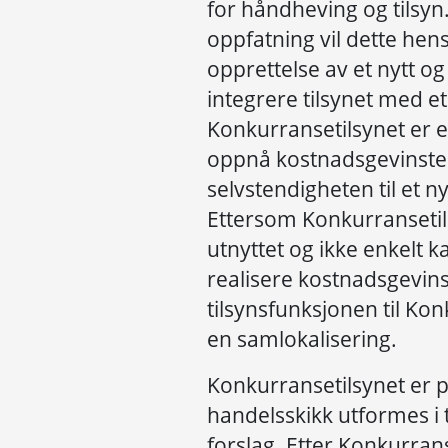
for håndheving og tilsyn
oppfatning vil dette hens
opprettelse av et nytt og
integrere tilsynet med et
Konkurransetilsynet er e
oppnå kostnadsgevinster
selvstendigheten til et ny
Ettersom Konkurransetilsy
utnyttet og ikke enkelt 
realisere kostnadsgevins
tilsynsfunksjonen til Ko
en samlokalisering.
Konkurransetilsynet er po
handelsskikk utformes i
forslag. Etter Konkurrans