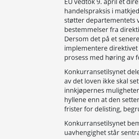
EU vedtok 9. april et dir
handelspraksis i matkje
støtter departementets v
bestemmelser fra direkti
Dersom det på et senere
implementere direktivet 
prosess med høring av f
Konkurransetilsynet del
av det loven ikke skal se
innkjøpernes muligheter t
hyllene enn at den setter 
frister for delisting, be
Konkurransetilsynet bem
uavhengighet står sentral