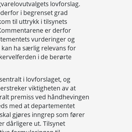
igvarelovutvalgets lovforslag.
derfor i begrenset grad
m til uttrykk i tilsynets
. Kommentarene er derfor
artementets vurderinger og
 kan ha særlig relevans for
ervelferden i de berørte
ntralt i lovforslaget, og
rstreker viktigheten av at
tralt premiss ved håndhevingen
lfreds med at departementet
 skal gjøres inngrep som fører
 dårligere ut. Tilsynet