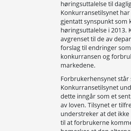
høringsuttalelse til dagl
Konkurransetilsynet har 
gjentatt synspunkt som ko
høringsuttalelse i 2013
avgrenset til de av dep
forslag til endringer som
konkurransen og forbruk
markedene.
Forbrukerhensynet står se
Konkurransetilsynet unde
dette inngår som et sen
av loven. Tilsynet er ti
understreker at det ikke
til at forbrukerne kommer