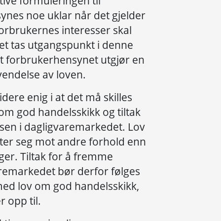
ive formuleringen til
ynes noe uklar når det gjelder
forbrukernes interesser skal
et tas utgangspunkt i denne
at forbrukerhensynet utgjør en
vendelse av loven.
dere enig i at det må skilles
om god handelsskikk og tiltak
sen i dagligvaremarkedet. Lov
ter seg mot andre forhold enn
r. Tiltak for å fremme
remarkedet bør derfor følges
 med lov om god handelsskikk,
 opp til.