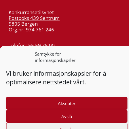
Konkurransetilsynet
Postboks 439 Sentrum
5805 Bergen
Org.nr: 974 761 246
Telefon:
55 59 75 00
E-post:
post@kt.no
Samtykke for
informasjonskapsler
Nyhetsvarsel >>
Vi bruker informasjonskapsler for å
Personvern
optimalisere nettstedet vårt.
Tilgjengelighetserklæring
Følg
Aksepter
F
Avslå