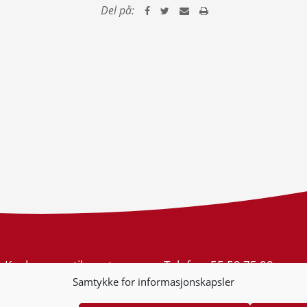
Del på:
Konkurransetilsynet
Telefon:
55 59 75 00
Postboks 439 Sentrum
E-post:
post@kt.no
Samtykke for informasjonskapsler
5805 Bergen
Nyhetsvarsel >>
Org.nr: 974 761 246