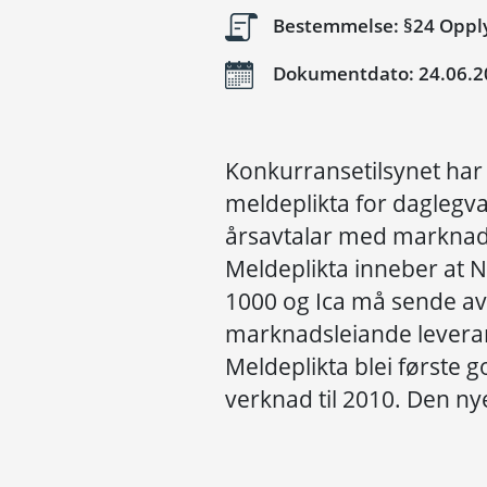
Bestemmelse: §24 Opply
Dokumentdato: 24.06.2
Konkurransetilsynet har 
meldeplikta for daglegv
årsavtalar med marknad
Meldeplikta inneber at
1000 og Ica må sende av
marknadsleiande leveran
Meldeplikta blei første g
verknad til 2010. Den nye