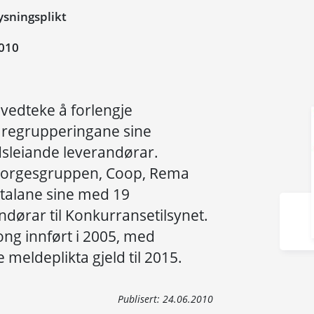
sningsplikt
010
vedteke å forlengje
aregrupperingane sine
sleiande leverandørar.
 Norgesgruppen, Coop, Rema
talane sine med 19
dørar til Konkurransetilsynet.
ong innført i 2005, med
 meldeplikta gjeld til 2015.
Publisert:
24.06.2010