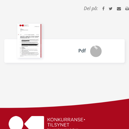
Del på:
Pdf