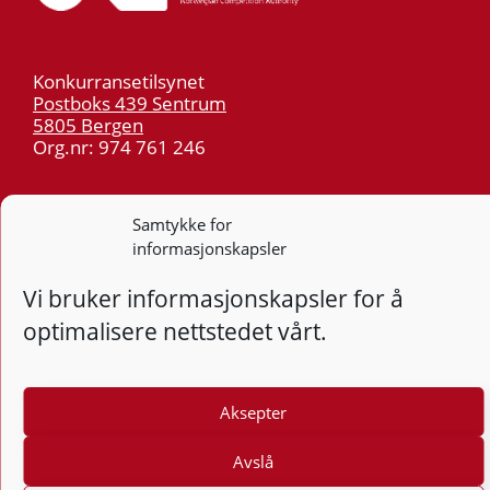
Konkurransetilsynet
Postboks 439 Sentrum
5805 Bergen
Org.nr: 974 761 246
Telefon:
55 59 75 00
Samtykke for
E-post:
post@kt.no
informasjonskapsler
Nyhetsvarsel >>
Vi bruker informasjonskapsler for å
Personvern
optimalisere nettstedet vårt.
Tilgjengelighetserklæring
Aksepter
Følg
F
Avslå