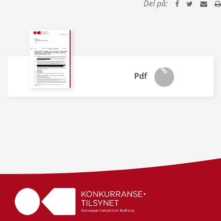
Del på:
Pdf