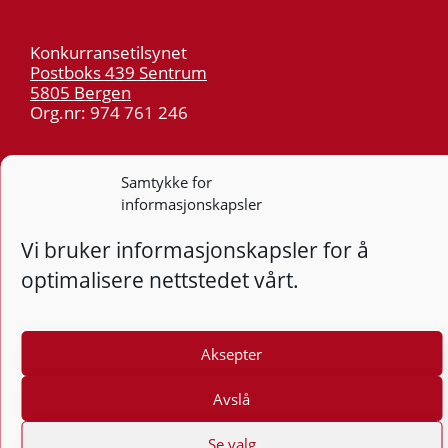
Konkurransetilsynet
Postboks 439 Sentrum
5805 Bergen
Org.nr: 974 761 246
Telefon:
55 59 75 00
Samtykke for
E-post:
post@kt.no
informasjonskapsler
Nyhetsvarsel >>
Vi bruker informasjonskapsler for å
optimalisere nettstedet vårt.
Personvern
Tilgjengelighetserklæring
Aksepter
Følg
F
Avslå
Se valg