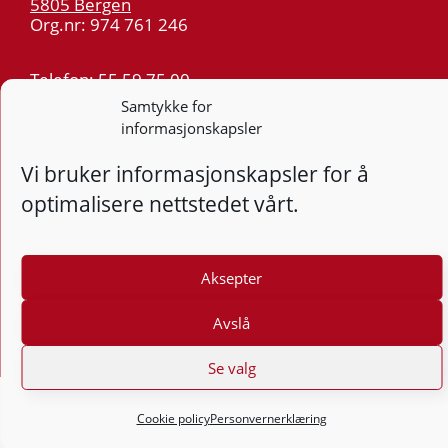
5805 Bergen
Org.nr: 974 761 246
Telefon:
55 59 75 00
E-post:
post@kt.no
Samtykke for
informasjonskapsler
Nyhetsvarsel >>
Vi bruker informasjonskapsler for å
Personvern
optimalisere nettstedet vårt.
Tilgjengelighetserklæring
Aksepter
Følg
F
Avslå
Se valg
Cookie policy
Personvernerklæring