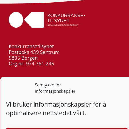
Konkurransetilsynet
Postboks 439 Sentrum
5805 Bergen
Org.nr: 974 761 246
Telefon:
55 59 75 00
E-post:
post@kt.no
Samtykke for
informasjonskapsler
Nyhetsvarsel >>
Vi bruker informasjonskapsler for å
Personvern
optimalisere nettstedet vårt.
Tilgjengelighetserklæring