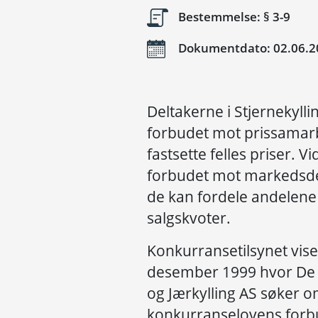
Bestemmelse: § 3-9
Dokumentdato: 02.06.2
Deltakerne i Stjernekylli
forbudet mot prissamarb
fastsette felles priser. V
forbudet mot markedsdel
de kan fordele andelene
salgskvoter.
Konkurransetilsynet viser
desember 1999 hvor De 
og Jærkylling AS søker o
konkurranselovens forb