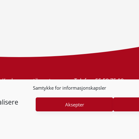
Konkurransetilsynet
Telefon:
55 59 75 00
Postboks 439 Sentrum
E-post:
post@kt.no
Samtykke for informasjonskapsler
5805 Bergen
Nyhetsvarsel >>
Org.nr: 974 761 246
lisere
Aksepter