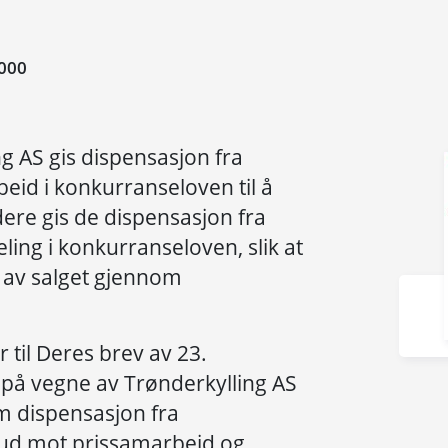
000
ng AS gis dispensasjon fra
eid i konkurranseloven til å
idere gis de dispensasjon fra
ing i konkurranseloven, slik at
 av salget gjennom
 til Deres brev av 23.
på vegne av Trønderkylling AS
m dispensasjon fra
ud mot prissamarbeid og