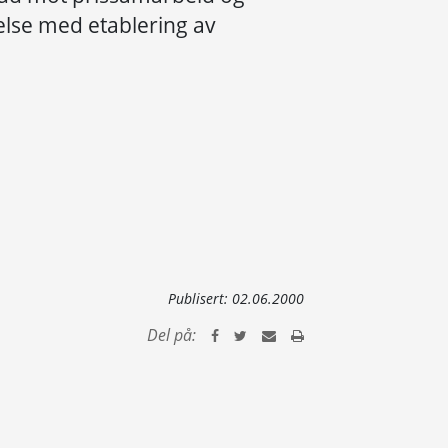
else med etablering av
Publisert:
02.06.2000
Del på: