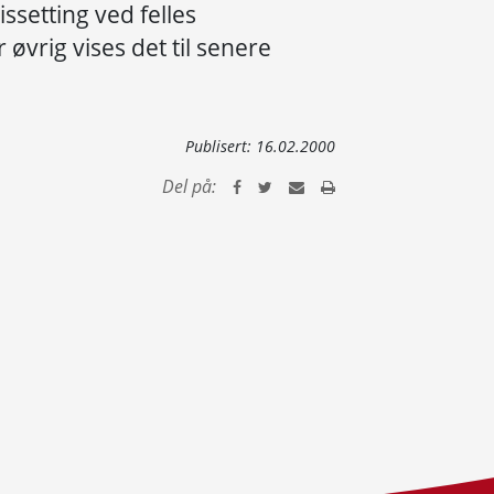
ssetting ved felles
 øvrig vises det til senere
Publisert:
16.02.2000
Del på: