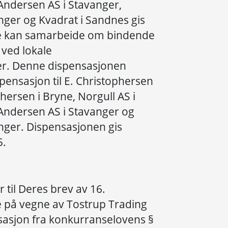
 Andersen AS i Stavanger,
nger og Kvadrat i Sandnes gis
sse kan samarbeide om bindende
 ved lokale
er. Denne dispensasjonen
ispensasjon til E. Christophersen
hersen i Bryne, Norgull AS i
 Andersen AS i Stavanger og
nger. Dispensasjonen gis
5.
 til Deres brev av 16.
 på vegne av Tostrup Trading
sasjon fra konkurranselovens §