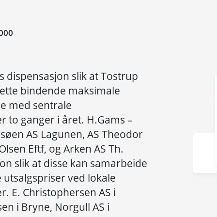
000
 dispensasjon slik at Tostrup
tsette bindende maksimale
lse med sentrale
r to ganger i året. H.Gams –
søen AS Lagunen, AS Theodor
Olsen Eftf, og Arken AS Th.
jon slik at disse kan samarbeide
tsalgspriser ved lokale
r. E. Christophersen AS i
en i Bryne, Norgull AS i