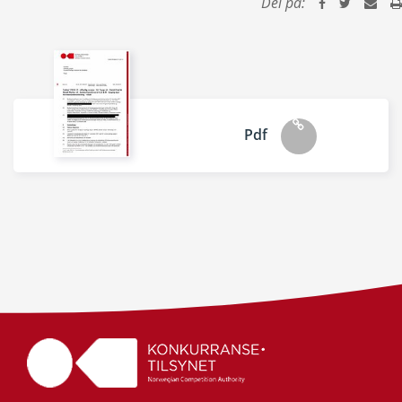
Del på:
Pdf