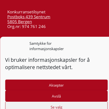
Konkurransetilsynet
Postboks 439 Sentrum
5805 Bergen
Org.nr: 974 761 246
Telefon:
55 59 75 00
Samtykke for
E-post:
post@kt.no
informasjonskapsler
Nyhetsvarsel >>
Vi bruker informasjonskapsler for å
optimalisere nettstedet vårt.
Personvern
Tilgjengelighetserklæring
Aksepter
Følg
F
Avslå
Se valg