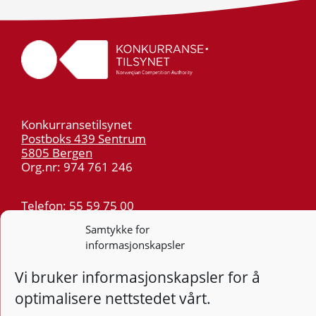
Konkurransetilsynet
Postboks 439 Sentrum
5805 Bergen
Org.nr: 974 761 246
Telefon:
55 59 75 00
E-post:
post@kt.no
Samtykke for
Nyhetsvarsel >>
informasjonskapsler
Vi bruker informasjonskapsler for å
Personvern
optimalisere nettstedet vårt.
Tilgjengelighetserklæring