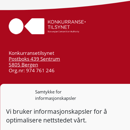
Konkurransetilsynet
Postboks 439 Sentrum
5805 Bergen
Org.nr: 974 761 246
Telefon:
55 59 75 00
E-post:
post@kt.no
Samtykke for
informasjonskapsler
Nyhetsvarsel >>
Vi bruker informasjonskapsler for å
Personvern
optimalisere nettstedet vårt.
Tilgjengelighetserklæring