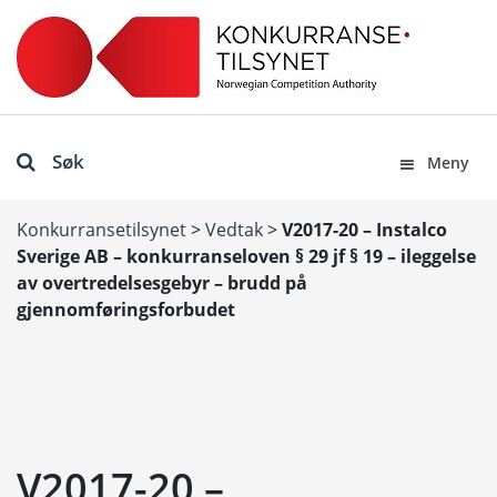
Søk
Meny
Konkurransetilsynet
>
Vedtak
>
V2017-20 – Instalco
Sverige AB – konkurranseloven § 29 jf § 19 – ileggelse
av overtredelsesgebyr – brudd på
gjennomføringsforbudet
V2017-20 –