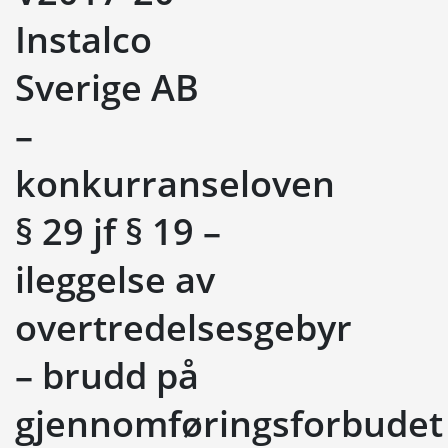
Instalco
Sverige AB
–
konkurranseloven
§ 29 jf § 19 –
ileggelse av
overtredelsesgebyr
– brudd på
gjennomføringsforbudet