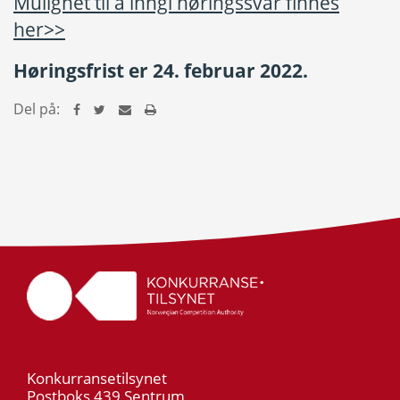
Mulighet til å inngi høringssvar finnes
her>>
Høringsfrist er 24. februar 2022.
Del på:
Konkurransetilsynet
Postboks 439 Sentrum