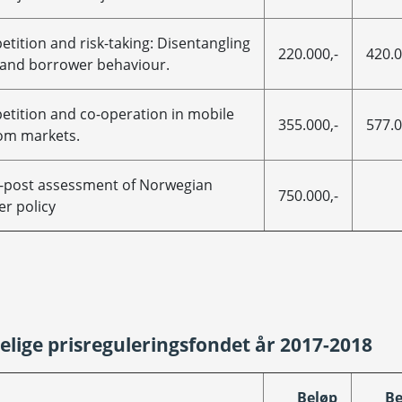
tition and risk-taking: Disentangling
220.000,-
420.0
and borrower behaviour.
tition and co-operation in mobile
355.000,-
577.0
om markets.
-post assessment of Norwegian
750.000,-
r policy
nelige prisreguleringsfondet år 2017-2018
Beløp
Be