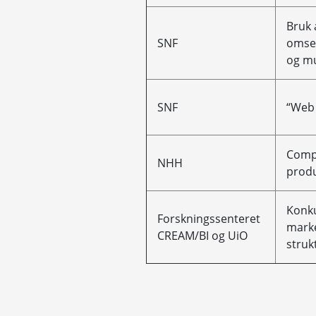
Bruk 
SNF
omset
og mu
SNF
“Web 
Comp
NHH
produ
Konku
Forskningssenteret
mark
CREAM/BI og UiO
struk