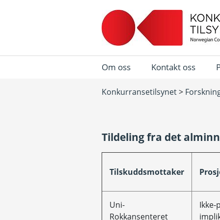
Om oss
Kontakt oss
Konkurransetilsynet
>
Forsknin
Tildeling fra det almin
Tilskuddsmottaker
Prosj
Uni-
Ikke-
Rokkansenteret
impli