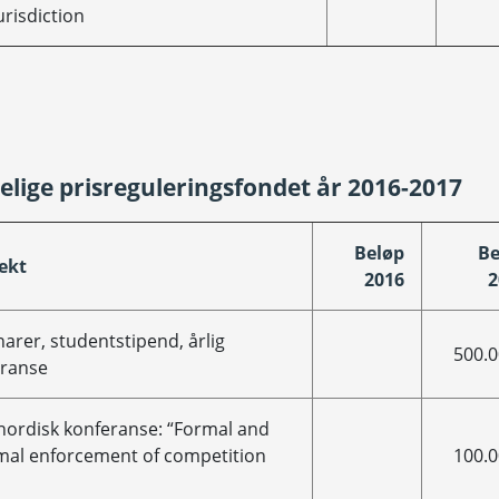
urisdiction
nelige prisreguleringsfondet år 2016-2017
Beløp
Be
ekt
2016
2
arer, studentstipend, årlig
500.0
eranse
 nordisk konferanse: “Formal and
mal enforcement of competition
100.0