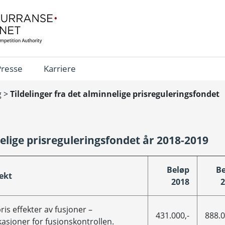
Presse
Karriere
g
>
Tildelinger fra det alminnelige prisreguleringsfondet
nelige prisreguleringsfondet år 2018-2019
Beløp
Be
ekt
2018
2
pris effekter av fusjoner –
431.000,-
888.0
kasjoner for fusjonskontrollen.