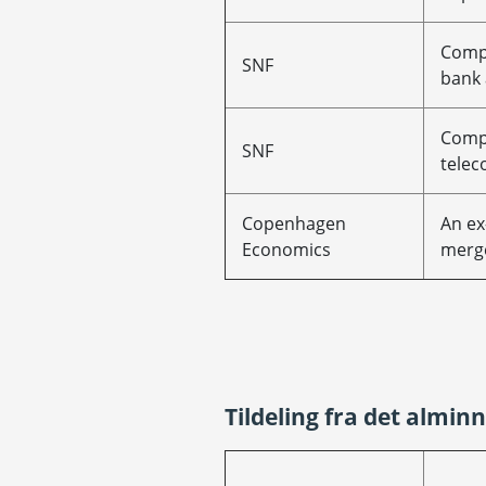
Compe
SNF
bank 
Compe
SNF
telec
Copenhagen
An ex
Economics
merge
Tildeling fra det almin