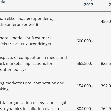
ekt
2017
2
arrekke, masterstipender og
450.0
LE-konferansen 2018
nerell modell for å estimere
600.000,-
ffekter av strukturendringer
spects of competition in media and
rk markets: implications for
565.500,-
823.5
tition policy?
ng markets: Local competition and
154.000,-
392.0
aking
trial organization of legal and illegal
ls: dynamics in collution over time
304.000,-
762.9