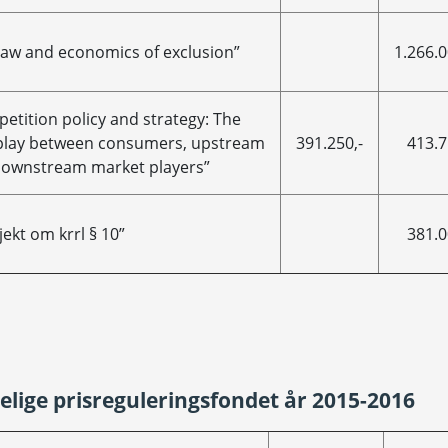
law and economics of exclusion”
1.266.0
etition policy and strategy: The
play between consumers, upstream
391.250,-
413.7
ownstream market players”
jekt om krrl § 10”
381.0
nelige prisreguleringsfondet år 2015-2016