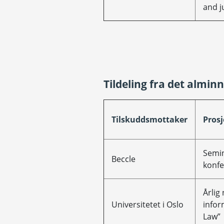
and j
Tildeling fra det almin
Tilskuddsmottaker
Prosj
Semin
Beccle
konf
Årlig
Universitetet i Oslo
infor
Law”