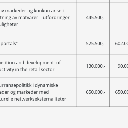
av markeder og konkurranse i
ning av matvarer – utfordringer
445.500,-
ligheter
portals”
525.500,-
602.00
etition and development of
130.000,-
90.00
ctivity in the retail sector
rransepolitikk i dynamiske
eder og markeder med
650.000,-
650.00
turelle nettverkseksternaliteter