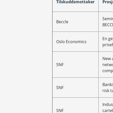
Tilskuddsmottaker
Prosj
Semin
Beccle
BECC
En ge
Oslo Economics
prise
New a
SNF
netwo
compe
Banki
SNF
risk t
Indus
SNF
carte