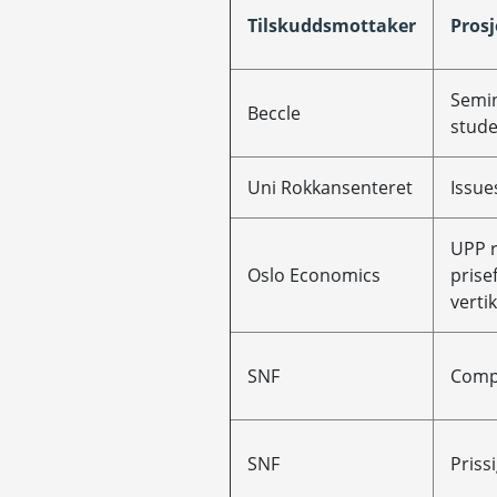
Tilskuddsmottaker
Prosj
Semin
Beccle
stude
Uni Rokkansenteret
Issue
UPP r
Oslo Economics
prise
verti
SNF
Compe
SNF
Priss