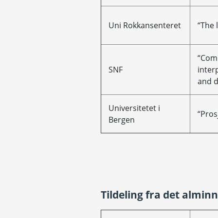
Uni Rokkansenteret
“The 
“Comp
SNF
inter
and d
Universitetet i
“Pros
Bergen
Tildeling fra det almin