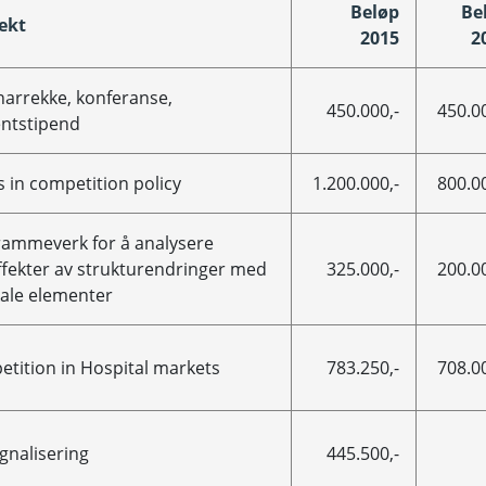
Beløp
Be
ekt
2015
2
arrekke, konferanse,
450.000,-
450.00
ntstipend
s in competition policy
1.200.000,-
800.00
ammeverk for å analysere
ffekter av strukturendringer med
325.000,-
200.00
kale elementer
tition in Hospital markets
783.250,-
708.00
ignalisering
445.500,-