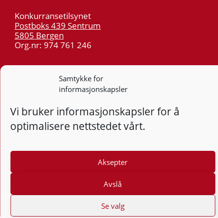
Konkurransetilsynet
Postboks 439 Sentrum
5805 Bergen
Org.nr: 974 761 246
Telefon:
55 59 75 00
Samtykke for
E-post:
post@kt.no
informasjonskapsler
Nyhetsvarsel >>
Vi bruker informasjonskapsler for å
optimalisere nettstedet vårt.
Personvern
Tilgjengelighetserklæring
Aksepter
Følg
F
Avslå
Se valg