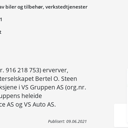
v biler og tilbehør, verkstedtjenester
21
t
r. 916 218 753) erverver,
erselskapet Bertel O. Steen
ksjene i VS Gruppen AS (org.nr.
ruppens heleide
ce AS og VS Auto AS.
Publisert:
09.06.2021