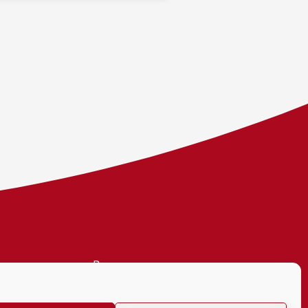
Personvern
Tilgjengelighetserklæring