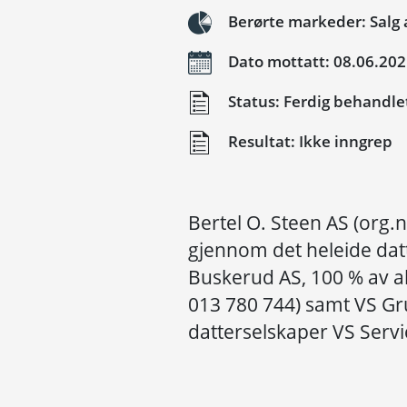
Berørte markeder: Salg a
Dato mottatt: 08.06.20
Status: Ferdig behandle
Resultat: Ikke inngrep
Bertel O. Steen AS (org.n
gjennom det heleide datt
Buskerud AS, 100 % av a
013 780 744) samt VS G
datterselskaper VS Servi