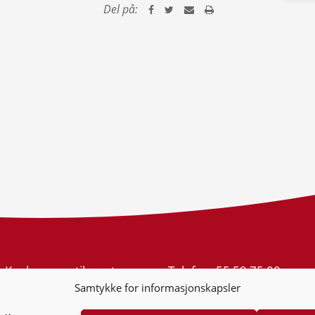
Del på:
Konkurransetilsynet
Telefon:
55 59 75 00
Postboks 439 Sentrum
E-post:
post@kt.no
Samtykke for informasjonskapsler
5805 Bergen
Nyhetsvarsel >>
Org.nr: 974 761 246