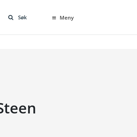
Søk
Meny
 Steen