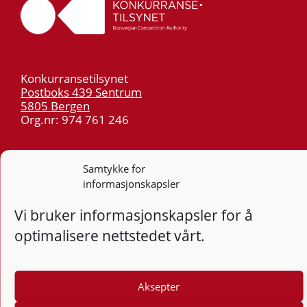
Konkurransetilsynet
Postboks 439 Sentrum
5805 Bergen
Org.nr: 974 761 246
Telefon:
55 59 75 00
Samtykke for
E-post:
post@kt.no
informasjonskapsler
Nyhetsvarsel >>
Vi bruker informasjonskapsler for å
Personvern
optimalisere nettstedet vårt.
Tilgjengelighetserklæring
Aksepter
Følg