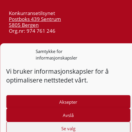
Konkurransetilsynet
Postboks 439 Sentrum
5805 Bergen
Org.nr: 974 761 246
Telefon:
55 59 75 00
Samtykke for
E-post:
post@kt.no
informasjonskapsler
Nyhetsvarsel >>
Vi bruker informasjonskapsler for å
optimalisere nettstedet vårt.
Personvern
Tilgjengelighetserklæring
Aksepter
Følg
F
Avslå
Se valg