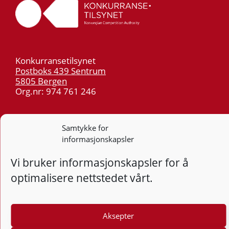
Konkurransetilsynet
Postboks 439 Sentrum
5805 Bergen
Org.nr: 974 761 246
Telefon:
55 59 75 00
Samtykke for
E-post:
post@kt.no
informasjonskapsler
Nyhetsvarsel >>
Vi bruker informasjonskapsler for å
Personvern
optimalisere nettstedet vårt.
Tilgjengelighetserklæring
Aksepter