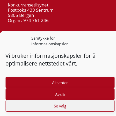
Konkurransetilsynet
Postboks 439 Sentrum
5805 Bergen
Org.nr: 974 761 246
Telefon:
55 59 75 00
Samtykke for
E-post:
post@kt.no
informasjonskapsler
Nyhetsvarsel >>
Vi bruker informasjonskapsler for å
optimalisere nettstedet vårt.
Personvern
Tilgjengelighetserklæring
Aksepter
Følg
F
Avslå
Se valg