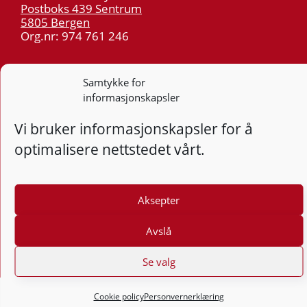
Postboks 439 Sentrum
5805 Bergen
Org.nr: 974 761 246
Telefon:
55 59 75 00
Samtykke for
E-post:
post@kt.no
informasjonskapsler
Nyhetsvarsel >>
Vi bruker informasjonskapsler for å
optimalisere nettstedet vårt.
Personvern
Tilgjengelighetserklæring
Aksepter
Følg
F
Avslå
Se valg
Cookie policy
Personvernerklæring