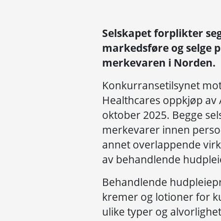
Selskapet forplikter seg 
markedsføre og selge 
merkevaren i Norden.
Konkurransetilsynet mo
Healthcares oppkjøp av 
oktober 2025. Begge sel
merkevarer innen personl
annet overlappende vir
av behandlende hudpleie
Behandlende hudpleiepro
kremer og lotioner for
ulike typer og alvorlighe