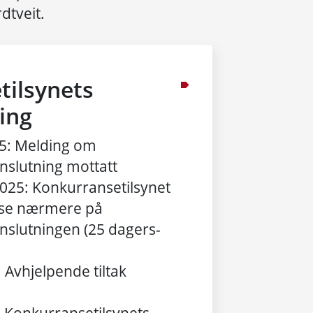
dtveit.
tilsynets
ing
25: Melding om
slutning mottatt
025: Konkurransetilsynet
il se nærmere på
slutningen (25 dagers-
 Avhjelpende tiltak