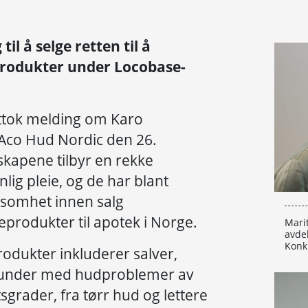
til å selge retten til å
produkter under Locobase-
ttok melding om Karo
Aco Hud Nordic den 26.
skapene tilbyr en rekke
ig pleie, og de har blant
ksomhet innen salg
produkter til apotek i Norge.
Marit
avdel
Konk
dukter inkluderer salver,
 kunder med hudproblemer av
tsgrader, fra tørr hud og lettere