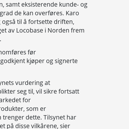
n, samt eksisterende kunde- og
 grad de kan overføres. Karo
også til å fortsette driften,
get av Locobase i Norden frem
t.
nomføres før
godkjent kjøper og signerte
ynets vurdering at
kter seg til, vil sikre fortsatt
arkedet for
odukter, som er
 trenger dette. Tilsynet har
t på disse vilkårene, sier