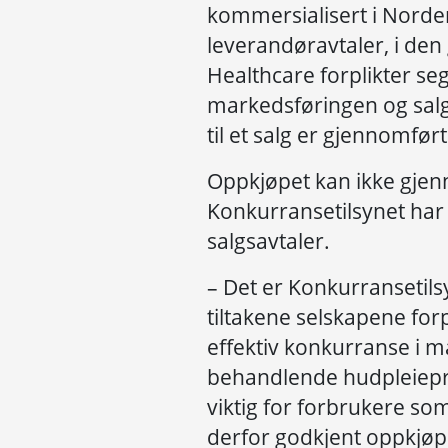
kommersialisert i Norde
leverandøravtaler, i den
Healthcare forplikter seg 
markedsføringen og sal
til et salg er gjennomfør
Oppkjøpet kan ikke gjen
Konkurransetilsynet har 
salgsavtaler.
– Det er Konkurransetils
tiltakene selskapene forpli
effektiv konkurranse i m
behandlende hudpleiepr
viktig for forbrukere som
derfor godkjent oppkjøpe