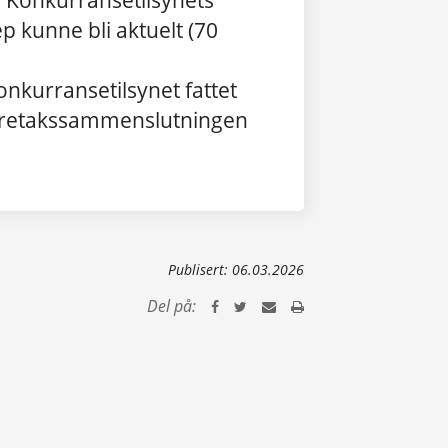
: Konkurransetilsynets
ep kunne bli aktuelt (70
onkurransetilsynet fattet
oretakssammenslutningen
Publisert:
06.03.2026
Del på: