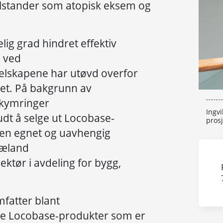
tilstander som atopisk eksem og
elig grad hindret effektiv
, ved
elskapene har utøvd overfor
net. På bakgrunn av
ekymringer
Ingv
udt å selge ut Locobase-
prosj
 en egnet og uavhengig
Mæland
ektør i avdeling for bygg,
fatter blant
le Locobase-produkter som er