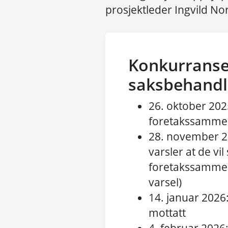
prosjektleder Ingvild Nor
Konkurranse
saksbehandl
26. oktober 20
foretakssammen
28. november 2
varsler at de v
foretakssammen
varsel)
14. januar 2026:
mottatt