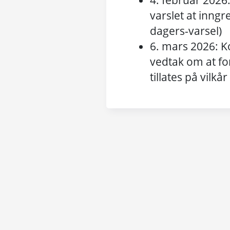
4. februar 2026
varslet at inngr
dagers-varsel)
6. mars
2026
:
K
vedtak om at f
tillates på vilkår