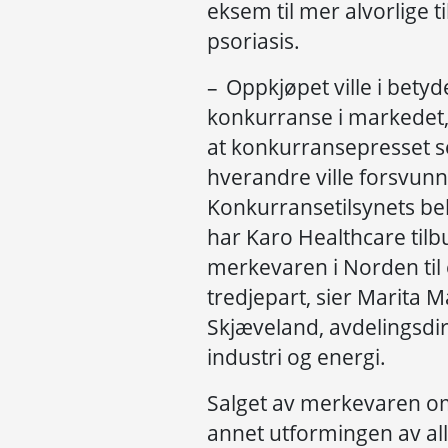
eksem til mer alvorlige 
psoriasis.
– Oppkjøpet ville i betyd
konkurranse i markedet
at konkurransepresset s
hverandre ville forsvun
Konkurransetilsynets b
har Karo Healthcare tilb
merkevaren i Norden til
tredjepart, sier Marita 
Skjæveland, avdelingsdir
industri og energi.
Salget av merkevaren om
annet utformingen av al