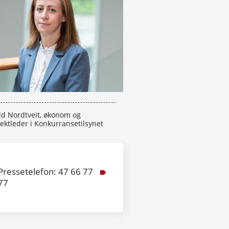
ild Nordtveit, økonom og
ektleder i Konkurransetilsynet
Pressetelefon: 47 66 77
77