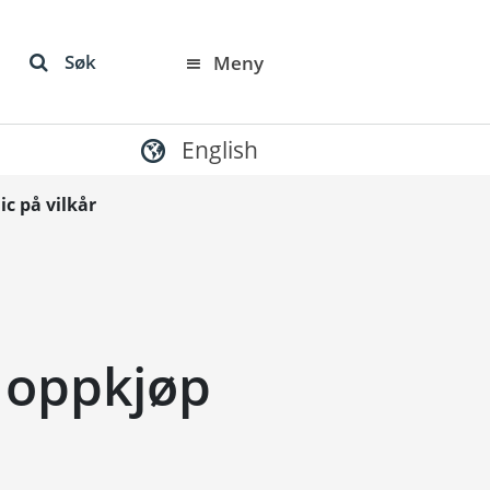
Søk
Meny
English
c på vilkår
 oppkjøp