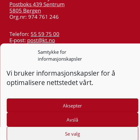
Postboks 439 Sentrum
5805 Bergen
Org.nr: 974 761 246
Telefon:
55 59 75 00
E-post:
post@kt.no
Nyhetsvarsel >>
Samtykke for
informasjonskapsler
Personvern
Vi bruker informasjonskapsler for å
Tilgjengelighetserklæring
optimalisere nettstedet vårt.
Følg
F
Aksepter
Avslå
Se valg