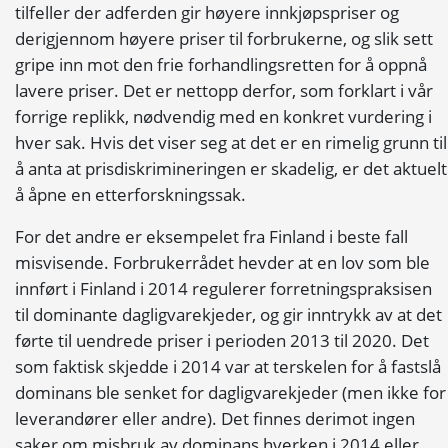
tilfeller der adferden gir høyere innkjøpspriser og
derigjennom høyere priser til forbrukerne, og slik sett
gripe inn mot den frie forhandlingsretten for å oppnå
lavere priser. Det er nettopp derfor, som forklart i vår
forrige replikk, nødvendig med en konkret vurdering i
hver sak. Hvis det viser seg at det er en rimelig grunn til
å anta at prisdiskrimineringen er skadelig, er det aktuelt
å åpne en etterforskningssak.
For det andre er eksempelet fra Finland i beste fall
misvisende. Forbrukerrådet hevder at en lov som ble
innført i Finland i 2014 regulerer forretningspraksisen
til dominante dagligvarekjeder, og gir inntrykk av at det
førte til uendrede priser i perioden 2013 til 2020. Det
som faktisk skjedde i 2014 var at terskelen for å fastslå
dominans ble senket for dagligvarekjeder (men ikke for
leverandører eller andre). Det finnes derimot ingen
saker om misbruk av dominans hverken i 2014 eller