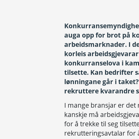
Konkurransemyndigheit
auga opp for brot på k
arbeidsmarknader. I de
korleis arbeidsgjevara
konkurranselova i kam
tilsette. Kan bedrifter
lønningane går i taket? 
rekruttere kvarandre si
I mange bransjar er det 
kanskje må arbeidsgjeva
for å trekke til seg tilse
rekrutteringsavtalar for