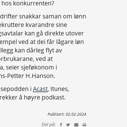
bb hos konkurrenten?
bedrifter snakkar saman om lønn
rekruttere kvarandre sine
ngsavtalar kan gå direkte utover
empel ved at dei får lågare løn
illegg kan dårleg flyt av
orbrukarane, ved at
, seier sjeføkonom i
ns-Petter H.Hanson.
nsepodden i
Acast
, Itunes,
etrekker å høyre podkast.
Publisert:
02.02.2024
Del på: