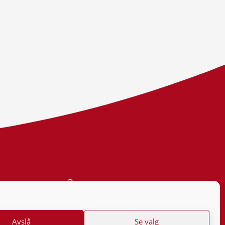
Personvern
Tilgjengelighetserklæring
Avslå
Se valg