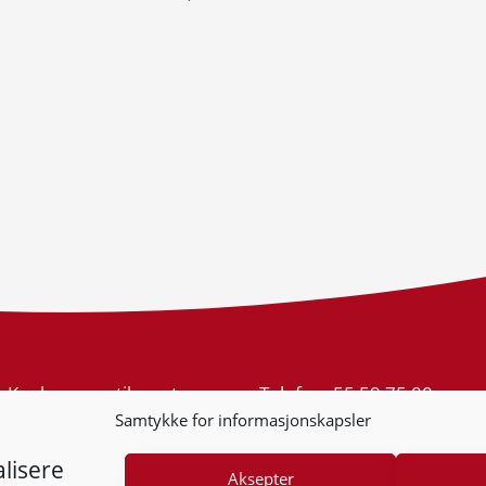
Konkurransetilsynet
Telefon:
55 59 75 00
Postboks 439 Sentrum
E-post:
post@kt.no
Samtykke for informasjonskapsler
5805 Bergen
Nyhetsvarsel >>
Org.nr: 974 761 246
lisere
Aksepter