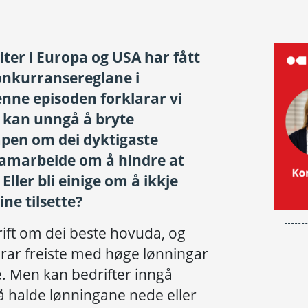
er i Europa og USA har fått
onkurransereglane i
nne episoden forklarar vi
r kan unngå å bryte
pen om dei dyktigaste
 samarbeide om å hindre at
Eller bli einige om å ikkje
ne tilsette?
rift om dei beste hovuda, og
rar freiste med høge lønningar
tte. Men kan bedrifter inngå
 å halde lønningane nede eller