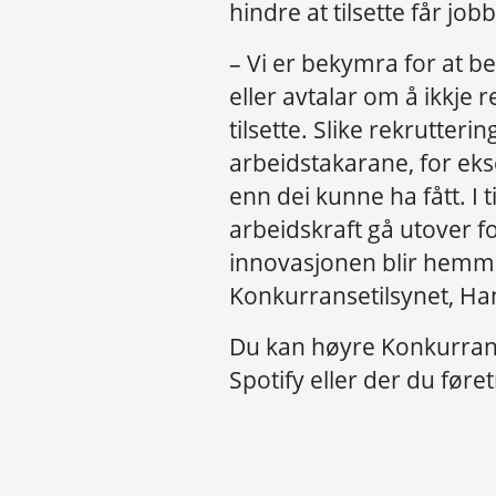
hindre at tilsette får jo
– Vi er bekymra for at 
eller avtalar om å ikkje 
tilsette. Slike rekrutteri
arbeidstakarane, for eks
enn dei kunne ha fått. I t
arbeidskraft gå utover f
innovasjonen blir hemma
Konkurransetilsynet, Ha
Du kan høyre Konkurra
Spotify eller der du før