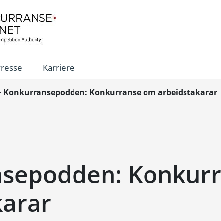
Presse
Karriere
>
Konkurransepodden: Konkurranse om arbeidstakarar
nsepodden: Konkur
karar