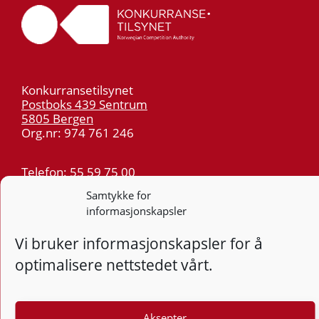
Konkurransetilsynet
Postboks 439 Sentrum
5805 Bergen
Org.nr: 974 761 246
Telefon:
55 59 75 00
E-post:
post@kt.no
Samtykke for
informasjonskapsler
Nyhetsvarsel >>
Vi bruker informasjonskapsler for å
Personvern
optimalisere nettstedet vårt.
Tilgjengelighetserklæring
Aksepter