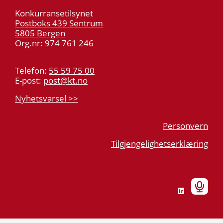
Konkurransetilsynet
Postboks 439 Sentrum
5805 Bergen
Org.nr: 974 761 246
Telefon:
55 59 75 00
E-post:
post@kt.no
Nyhetsvarsel >>
Personvern
Tilgjengelighetserklæring
Følg
F