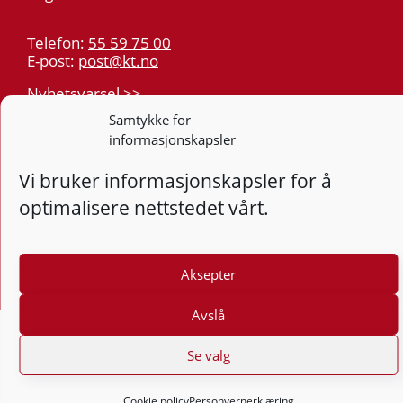
Telefon:
55 59 75 00
E-post:
post@kt.no
Nyhetsvarsel >>
Samtykke for
informasjonskapsler
Personvern
Tilgjengelighetserklæring
Vi bruker informasjonskapsler for å
optimalisere nettstedet vårt.
Følg
F
Aksepter
Avslå
Se valg
Cookie policy
Personvernerklæring