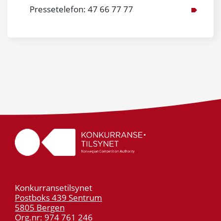
Pressetelefon: 47 66 77 77
Konkurransetilsynet
Postboks 439 Sentrum
5805 Bergen
Org.nr: 974 761 246