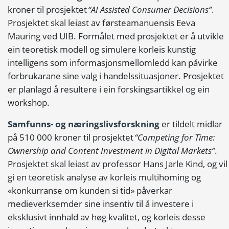
kroner til prosjektet
“AI Assisted Consumer Decisions”
.
Prosjektet skal leiast av førsteamanuensis Eeva
Mauring ved UIB. Formålet med prosjektet er å utvikle
ein teoretisk modell og simulere korleis kunstig
intelligens som informasjonsmellomledd kan påvirke
forbrukarane sine valg i handelssituasjoner. Prosjektet
er planlagd å resultere i ein forskingsartikkel og ein
workshop.
Samfunns- og næringslivsforskning
er tildelt midlar
på 510 000 kroner til prosjektet
“Competing for Time:
Ownership and Content Investment in Digital Markets”
.
Prosjektet skal leiast av professor Hans Jarle Kind, og vil
gi en teoretisk analyse av korleis multihoming og
«konkurranse om kunden si tid» påverkar
medieverksemder sine insentiv til å investere i
eksklusivt innhald av høg kvalitet, og korleis desse