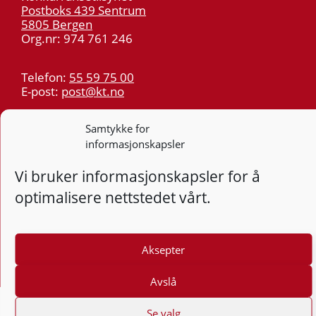
Postboks 439 Sentrum
5805 Bergen
Org.nr: 974 761 246
Telefon:
55 59 75 00
E-post:
post@kt.no
Nyhetsvarsel >>
Samtykke for
informasjonskapsler
Personvern
Vi bruker informasjonskapsler for å
Tilgjengelighetserklæring
optimalisere nettstedet vårt.
Følg
F
Aksepter
Avslå
Se valg