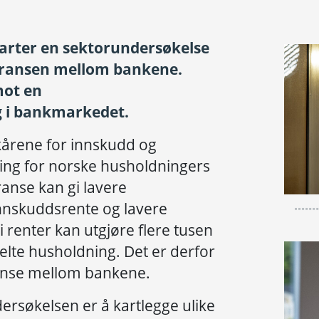
arter en sektorundersøkelse
rransen mellom bankene.
mot en
g i bankmarkedet.
lkårene for innskudd og
ning for norske husholdningers
nse kan gi lavere
innskuddsrente og lavere
i renter kan utgjøre flere tusen
kelte husholdning. Det er derfor
anse mellom bankene.
rsøkelsen er å kartlegge ulike