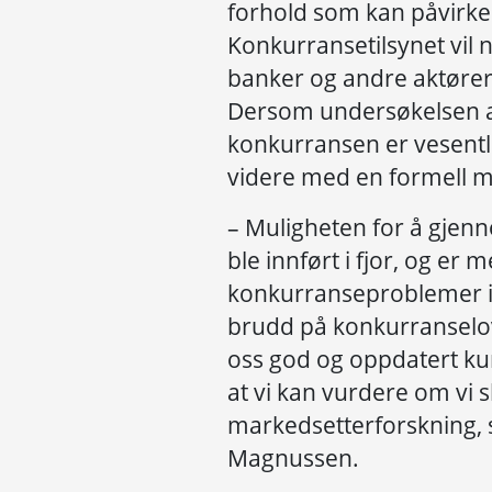
forhold som kan påvirk
Konkurransetilsynet vil 
banker og andre aktøre
Dersom undersøkelsen av
konkurransen er vesentlig
videre med en formell m
– Muligheten for å gjen
ble innført i fjor, og er
konkurranseproblemer i
brudd på konkurranselov
oss god og oppdatert k
at vi kan vurdere om vi 
markedsetterforskning, 
Magnussen.