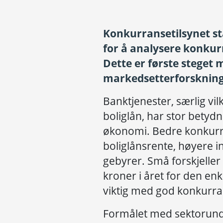
Konkurransetilsynet st
for å analysere konku
Dette er første steget 
markedsetterforsknin
Banktjenester, særlig vi
boliglån, har stor betyd
økonomi. Bedre konkurra
boliglånsrente, høyere 
gebyrer. Små forskjeller 
kroner i året for den en
viktig med god konkurr
Formålet med sektorunde