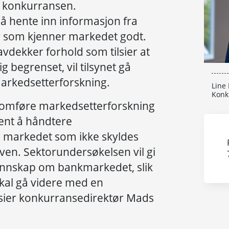
e konkurransen.
nå hente inn informasjon fra
r som kjenner markedet godt.
dekker forhold som tilsier at
 begrenset, vil tilsynet gå
arkedsetterforskning.
Line 
Konk
nomføre markedsetterforskning
 ment å håndtere
 markedet som ikke skyldes
en. Sektorundersøkelsen vil gi
unnskap om bankmarkedet, slik
skal gå videre med en
sier konkurransedirektør Mads