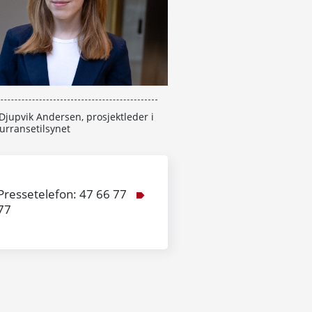
Djupvik Andersen, prosjektleder i
urransetilsynet
Pressetelefon: 47 66 77
77