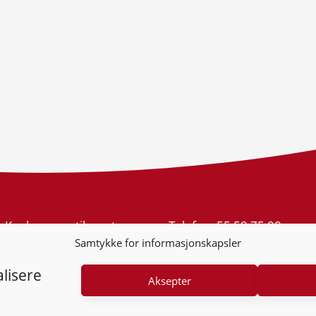
Konkurransetilsynet
Telefon:
55 59 75 00
Postboks 439 Sentrum
E-post:
post@kt.no
Samtykke for informasjonskapsler
5805 Bergen
Nyhetsvarsel >>
Org.nr: 974 761 246
lisere
Aksepter