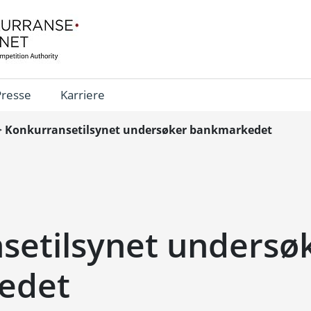
Presse
Karriere
>
Konkurransetilsynet undersøker bankmarkedet
setilsynet undersø
edet