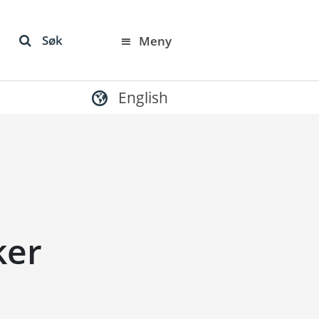
Søk
Meny
English
ker