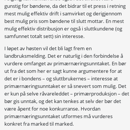
gunstig for bøndene, da det bidrar til et press i retning
mest mulig effektiv drift i samvirket og derigjennom
best mulig pris som bøndene til slutt mottar. En mest
mulig effektiv distribusjon er også i sluttkundene (og
samfunnet totalt sett) sin interesse.
I løpet av høsten vil det bli lagt frem en
landbruksmelding. Det er naturlig i den forbindelse å
vurdere omfanget av primærnæringsunntaket. En bør
ut fra det som her er sagt kunne argumentere for at
det er i bondens – og sluttbrukernes – interesse at
primærnæringsunntaket er så snevert som mulig. Det
er kun på selve råvareleddet – primærproduksjon – det
bør gis unntak, og det kan tenkes at selv der bør det
være åpent for noe
konkurranse
. Hvordan
primærnæringsunntaket utformes må vurderes
konkret fra marked til marked.