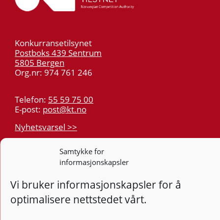
Konkurransetilsynet
Postboks 439 Sentrum
5805 Bergen
Org.nr: 974 761 246
Telefon:
55 59 75 00
E-post:
post@kt.no
Nyhetsvarsel >>
Samtykke for
Personvern
informasjonskapsler
Tilgjengelighetserklæring
Vi bruker informasjonskapsler for å
Følg
optimalisere nettstedet vårt.
F