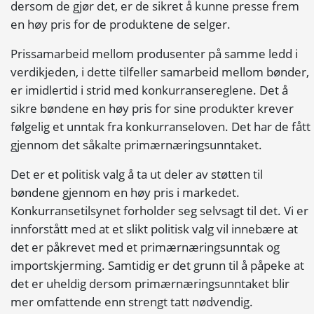
dersom de gjør det, er de sikret å kunne presse frem
en høy pris for de produktene de selger.
Prissamarbeid mellom produsenter på samme ledd i
verdikjeden, i dette tilfeller samarbeid mellom bønder,
er imidlertid i strid med
konkurransereglene
. Det å
sikre bøndene en høy pris for sine produkter krever
følgelig et unntak fra
konkurranseloven
. Det har de fått
gjennom det såkalte primærnæringsunntaket.
Det er et politisk valg å ta ut deler av støtten til
bøndene gjennom en høy pris i markedet.
Konkurransetilsynet
forholder seg selvsagt til det. Vi er
innforstått med at et slikt politisk valg vil innebære at
det er påkrevet med et primærnæringsunntak og
importskjerming. Samtidig er det grunn til å påpeke at
det er uheldig dersom primærnæringsunntaket blir
mer omfattende enn strengt tatt nødvendig.