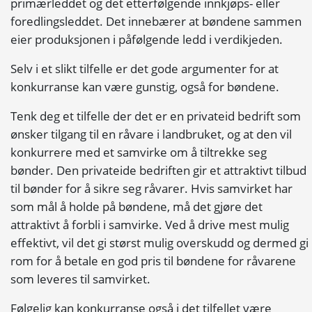
primærleddet og det etterfølgende innkjøps- eller
foredlingsleddet. Det innebærer at bøndene sammen
eier produksjonen i påfølgende ledd i verdikjeden.
Selv i et slikt tilfelle er det gode argumenter for at
konkurranse
kan være gunstig, også for bøndene.
Tenk deg et tilfelle der det er en privateid bedrift som
ønsker tilgang til en råvare i landbruket, og at den vil
konkurrere med et samvirke om å tiltrekke seg
bønder. Den privateide bedriften gir et attraktivt tilbud
til bønder for å sikre seg råvarer. Hvis samvirket har
som mål å holde på bøndene, må det gjøre det
attraktivt å forbli i samvirke. Ved å drive mest mulig
effektivt, vil det gi størst mulig overskudd og dermed gi
rom for å betale en god pris til bøndene for råvarene
som leveres til samvirket.
Følgelig kan
konkurranse
også i det tilfellet være