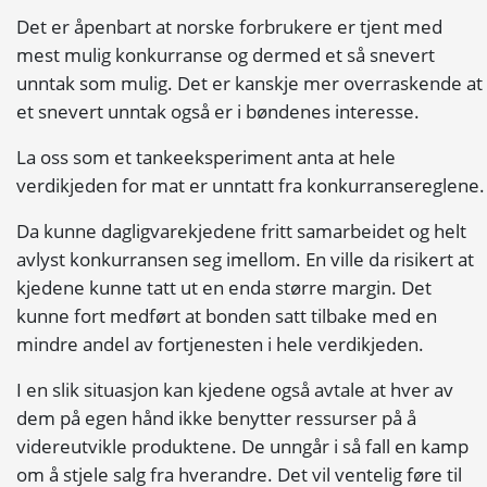
Det er åpenbart at norske forbrukere er tjent med
mest mulig
konkurranse
og dermed et så snevert
unntak som mulig. Det er kanskje mer overraskende at
et snevert unntak også er i bøndenes interesse.
La oss som et tankeeksperiment anta at hele
verdikjeden for mat er unntatt fra
konkurransereglene
.
Da kunne dagligvarekjedene fritt samarbeidet og helt
avlyst
konkurransen
seg imellom. En ville da risikert at
kjedene kunne tatt ut en enda større margin. Det
kunne fort medført at bonden satt tilbake med en
mindre andel av fortjenesten i hele verdikjeden.
I en slik situasjon kan kjedene også avtale at hver av
dem på egen hånd ikke benytter ressurser på å
videreutvikle produktene. De unngår i så fall en kamp
om å stjele salg fra hverandre. Det vil ventelig føre til