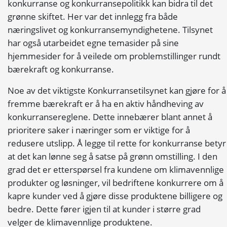
konkurranse og konkurransepolitikk kan bidra til det
grønne skiftet. Her var det innlegg fra både
næringslivet og konkurransemyndighetene. Tilsynet
har også utarbeidet egne temasider på sine
hjemmesider for å veilede om problemstillinger rundt
bærekraft og konkurranse.
Noe av det viktigste Konkurransetilsynet kan gjøre for å
fremme bærekraft er å ha en aktiv håndheving av
konkurransereglene. Dette innebærer blant annet å
prioritere saker i næringer som er viktige for å
redusere utslipp. Å legge til rette for konkurranse betyr
at det kan lønne seg å satse på grønn omstilling. I den
grad det er etterspørsel fra kundene om klimavennlige
produkter og løsninger, vil bedriftene konkurrere om å
kapre kunder ved å gjøre disse produktene billigere og
bedre. Dette fører igjen til at kunder i større grad
velger de klimavennlige produktene.