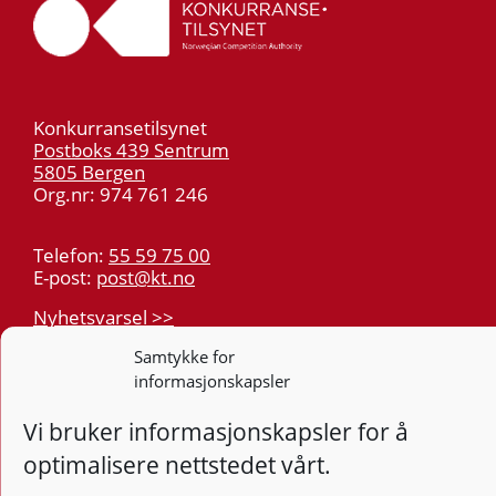
Konkurransetilsynet
Postboks 439 Sentrum
5805 Bergen
Org.nr: 974 761 246
Telefon:
55 59 75 00
E-post:
post@kt.no
Nyhetsvarsel >>
Samtykke for
Personvern
informasjonskapsler
Tilgjengelighetserklæring
Vi bruker informasjonskapsler for å
optimalisere nettstedet vårt.
Følg