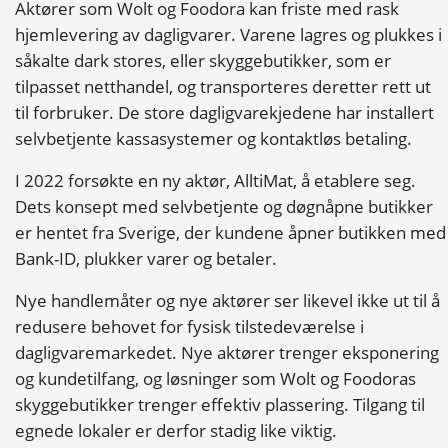
Aktører som Wolt og Foodora kan friste med rask
hjemlevering av dagligvarer. Varene lagres og plukkes i
såkalte dark stores, eller skyggebutikker, som er
tilpasset netthandel, og transporteres deretter rett ut
til forbruker. De store dagligvarekjedene har installert
selvbetjente kassasystemer og kontaktløs betaling.
I 2022 forsøkte en ny aktør, AlltiMat, å etablere seg.
Dets konsept med selvbetjente og døgnåpne butikker
er hentet fra Sverige, der kundene åpner butikken med
Bank-ID, plukker varer og betaler.
Nye handlemåter og nye aktører ser likevel ikke ut til å
redusere behovet for fysisk tilstedeværelse i
dagligvaremarkedet. Nye aktører trenger eksponering
og kundetilfang, og løsninger som Wolt og Foodoras
skyggebutikker trenger effektiv plassering. Tilgang til
egnede lokaler er derfor stadig like viktig.