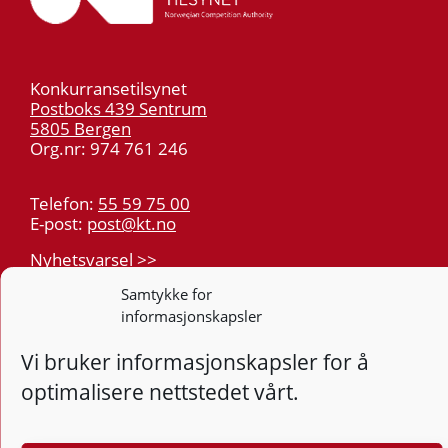
Konkurransetilsynet
Postboks 439 Sentrum
5805 Bergen
Org.nr: 974 761 246
Telefon:
55 59 75 00
E-post:
post@kt.no
Nyhetsvarsel >>
Samtykke for
Personvern
informasjonskapsler
Tilgjengelighetserklæring
Vi bruker informasjonskapsler for å
optimalisere nettstedet vårt.
Følg
F