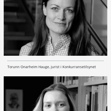
Torunn Onarheim Hauge, jurist i Konkurransetilsynet