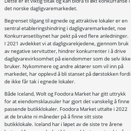
Dette er et viktig tiltak og kan bidra til økt konkurranse i
det norske dagligvaremarkedet.
Begrenset tilgang til egnede og attraktive lokaler er en
sentral etableringshindring i dagligvaremarkedet, noe
Konkurransetilsynet har pekt på ved flere anledninger.
I 2021 avdekket vi at dagligvarekjedene, gjennom bruk
av negative servitutter, hindrer konkurrenter i å drive
dagligvarevirksomhet på eiendommer som de selv ikke
bruker. Nykommere og andre aktører som vil inn på
markedet, har opplevd å bli stanset på dørstokken fordi
de ikke får tak i egnede lokaler.
Både Iceland, Wolt og Foodora Market har gitt uttrykk
for at eiendomsklausuler har gjort det vanskelig å finne
passende butikklokaler. Foodora Market uttalte i 2022
at de brukte ni måneder på å finne sitt siste
butikklokale. Iceland har i løpet av de siste tre årene