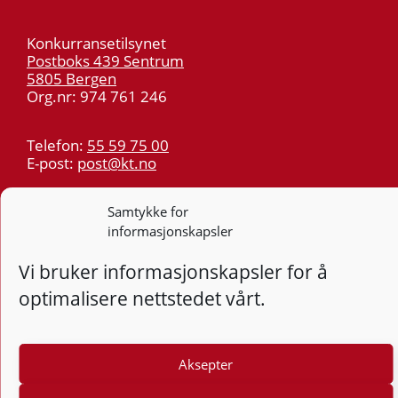
Konkurransetilsynet
Postboks 439 Sentrum
5805 Bergen
Org.nr: 974 761 246
Telefon:
55 59 75 00
E-post:
post@kt.no
Nyhetsvarsel >>
Samtykke for
informasjonskapsler
Personvern
Vi bruker informasjonskapsler for å
Tilgjengelighetserklæring
optimalisere nettstedet vårt.
Følg
F
Aksepter