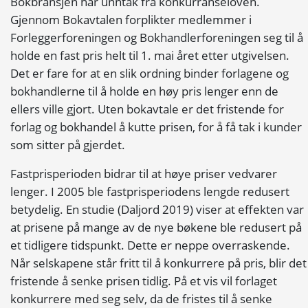
Bokbransjen har unntak fra konkurranseloven.
Gjennom Bokavtalen forplikter medlemmer i
Forleggerforeningen og Bokhandlerforeningen seg til å
holde en fast pris helt til 1. mai året etter utgivelsen.
Det er fare for at en slik ordning binder forlagene og
bokhandlerne til å holde en høy pris lenger enn de
ellers ville gjort. Uten bokavtale er det fristende for
forlag og bokhandel å kutte prisen, for å få tak i kunder
som sitter på gjerdet.
Fastprisperioden bidrar til at høye priser vedvarer
lenger. I 2005 ble fastprisperiodens lengde redusert
betydelig. En studie (Daljord 2019) viser at effekten var
at prisene på mange av de nye bøkene ble redusert på
et tidligere tidspunkt. Dette er neppe overraskende.
Når selskapene står fritt til å konkurrere på pris, blir det
fristende å senke prisen tidlig. På et vis vil forlaget
konkurrere med seg selv, da de fristes til å senke