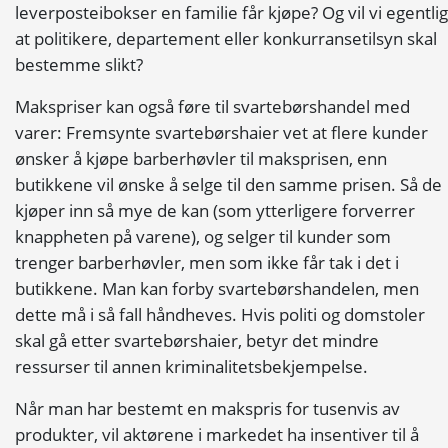
leverposteibokser en familie får kjøpe? Og vil vi egentlig
at politikere, departement eller konkurransetilsyn skal
bestemme slikt?
Makspriser kan også føre til svartebørshandel med
varer: Fremsynte svartebørshaier vet at flere kunder
ønsker å kjøpe barberhøvler til maksprisen, enn
butikkene vil ønske å selge til den samme prisen. Så de
kjøper inn så mye de kan (som ytterligere forverrer
knappheten på varene), og selger til kunder som
trenger barberhøvler, men som ikke får tak i det i
butikkene. Man kan forby svartebørshandelen, men
dette må i så fall håndheves. Hvis politi og domstoler
skal gå etter svartebørshaier, betyr det mindre
ressurser til annen kriminalitetsbekjempelse.
Når man har bestemt en makspris for tusenvis av
produkter, vil aktørene i markedet ha insentiver til å