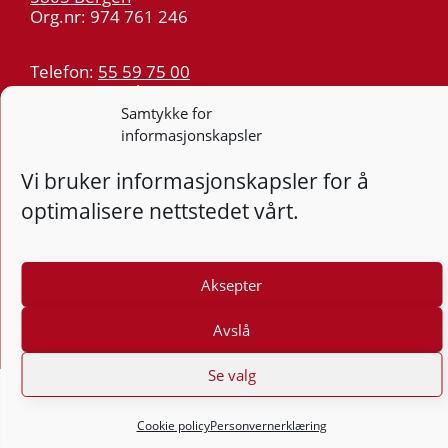
Org.nr: 974 761 246
Telefon:
55 59 75 00
E-post:
post@kt.no
Samtykke for
Nyhetsvarsel >>
informasjonskapsler
Vi bruker informasjonskapsler for å
Personvern
optimalisere nettstedet vårt.
Tilgjengelighetserklæring
Følg
F
Aksepter
Avslå
Se valg
Cookie policy
Personvernerklæring