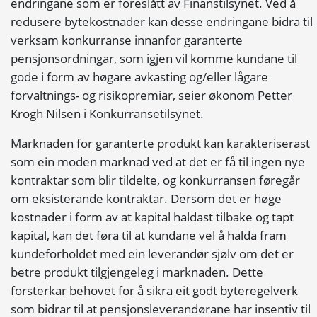
endringane som er foreslått av Finanstilsynet. Ved å
redusere bytekostnader kan desse endringane bidra til
verksam konkurranse innanfor garanterte
pensjonsordningar, som igjen vil komme kundane til
gode i form av høgare avkasting og/eller lågare
forvaltnings- og risikopremiar, seier økonom Petter
Krogh Nilsen i Konkurransetilsynet.
Marknaden for garanterte produkt kan karakteriserast
som ein moden marknad ved at det er få til ingen nye
kontraktar som blir tildelte, og konkurransen føregår
om eksisterande kontraktar. Dersom det er høge
kostnader i form av at kapital haldast tilbake og tapt
kapital, kan det føra til at kundane vel å halda fram
kundeforholdet med ein leverandør sjølv om det er
betre produkt tilgjengeleg i marknaden. Dette
forsterkar behovet for å sikra eit godt byteregelverk
som bidrar til at pensjonsleverandørane har insentiv til