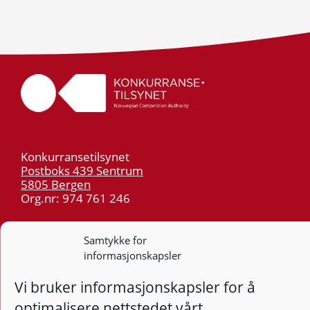
Konkurransetilsynet
Postboks 439 Sentrum
5805 Bergen
Org.nr: 974 761 246
Telefon:
55 59 75 00
Samtykke for
E-post:
post@kt.no
informasjonskapsler
Nyhetsvarsel >>
Vi bruker informasjonskapsler for å
optimalisere nettstedet vårt.