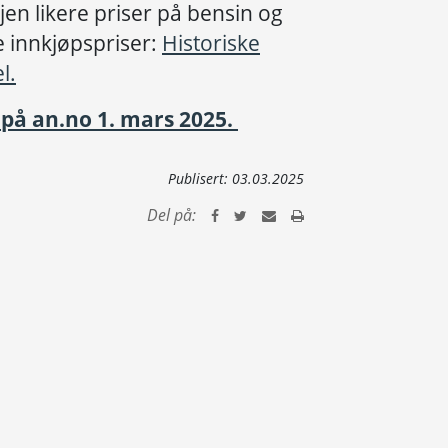
igjen likere priser på bensin og
e innkjøpspriser:
Historiske
l.
 på an.no 1. mars 2025.
Publisert:
03.03.2025
Del på: