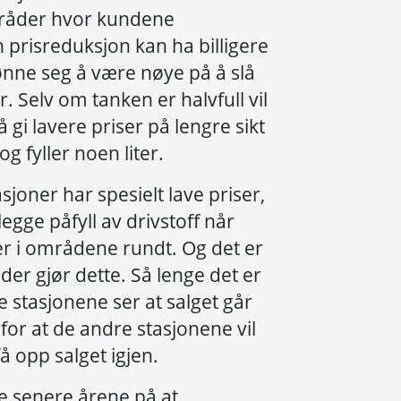
mråder hvor kundene
 prisreduksjon kan ha billigere
 lønne seg å være nøye på å slå
r. Selv om tanken er halvfull vil
 gi lavere priser på lengre sikt
 fyller noen liter.
joner har spesielt lave priser,
egge påfyll av drivstoff når
r i områdene rundt. Og det er
nder gjør dette. Så lenge det er
e stasjonene ser at salget går
for at de andre stasjonene vil
få opp salget igjen.
r de senere årene på at