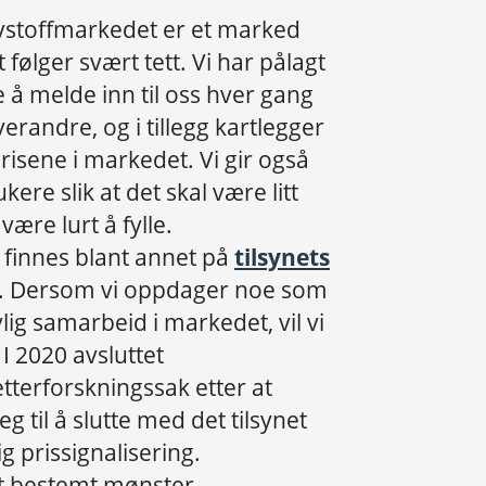
rivstoffmarkedet er et marked
følger svært tett. Vi har pålagt
 å melde inn til oss hver gang
erandre, og i tillegg kartlegger
prisene i markedet. Vi gir også
kere slik at det skal være litt
være lurt å fylle.
finnes blant annet på
tilsynets
. Dersom vi oppdager noe som
lig samarbeid i markedet, vil vi
 I 2020 avsluttet
tterforskningssak etter at
eg til å slutte med det tilsynet
 prissignalisering.
et bestemt mønster.