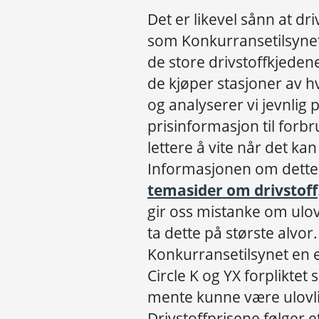
Det er likevel sånn at d
som Konkurransetilsynet 
de store drivstoffkjedene
de kjøper stasjoner av hv
og analyserer vi jevnlig 
prisinformasjon til forbru
lettere å vite når det kan 
Informasjonen om dette 
temasider om drivstoff
gir oss mistanke om ulov
ta dette på største alvor.
Konkurransetilsynet en e
Circle K og YX forpliktet s
mente kunne være ulovlig
Drivstoffprisene følger 