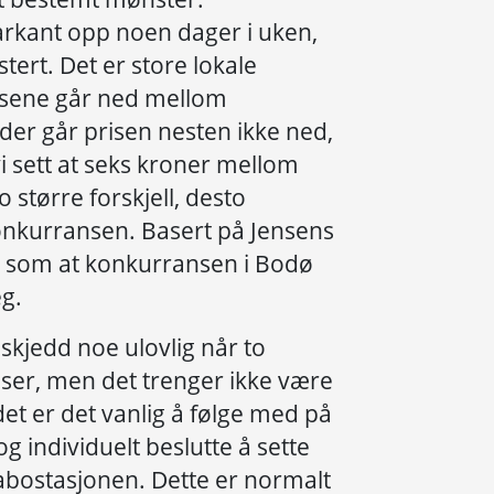
rkant opp noen dager i uken,
stert. Det er store lokale
risene går ned mellom
der går prisen nesten ikke ned,
 sett at seks kroner mellom
o større forskjell, desto
konkurransen. Basert på Jensens
ke som at konkurransen i Bodø
g.
skjedd noe ulovlig når to
riser, men det trenger ikke være
edet er det vanlig å følge med på
g individuelt beslutte å sette
abostasjonen. Dette er normalt