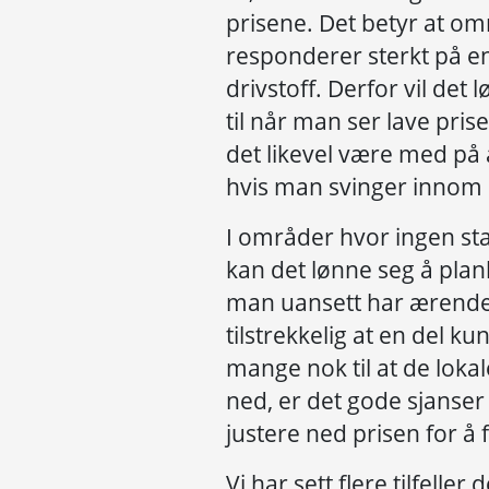
prisene. Det betyr at o
responderer sterkt på en
drivstoff. Derfor vil det
til når man ser lave prise
det likevel være med på å
hvis man svinger innom og
I områder hvor ingen stas
kan det lønne seg å planl
man uansett har ærende
tilstrekkelig at en del ku
mange nok til at de lokal
ned, er det gode sjanser 
justere ned prisen for å 
Vi har sett flere tilfelle