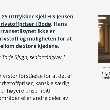
.25 uttrykker Kjell H S Jensen
rivstoffpriser i Bodø
. Hans
rransetilsynet ikke er
rivstoff og muligheten for at
ellom de store kjedene.
g Torje Bjugn, seniorrådgiver i
Stig 
vi stor forståelse for at det er
Konk
ivstoffpriser, kanskje særlig
r høyere priser i sitt
mråder eller andre deler av