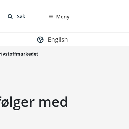
Søk
Meny
English
drivstoffmarkedet
følger med