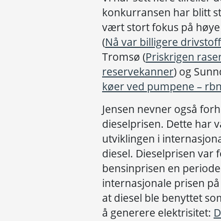
konkurransen har blitt s
vært stort fokus på høye
(
Nå var billigere drivstof
Tromsø (
Priskrigen rase
reservekanner
) og Sunn
køer ved pumpene – rbn
Jensen nevner også forh
dieselprisen. Dette har v
utviklingen i internasjo
diesel. Dieselprisen var
bensinprisen en periode 
internasjonale prisen på 
at diesel ble benyttet som
å generere elektrisitet:
D