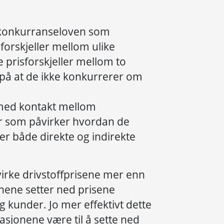
i konkurranseloven som
forskjeller mellom ulike
 prisforskjeller mellom to
n på at de ikke konkurrerer om
 med kontakt mellom
r som påvirker hvordan de
der både direkte og indirekte
rke drivstoffprisene mer enn
nene setter ned prisene
eg kunder. Jo mer effektivt dette
stasjonene være til å sette ned