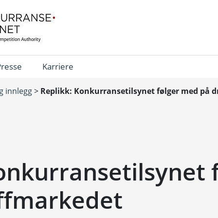
Presse
Karriere
og innlegg
>
Replikk: Konkurransetilsynet følger med på 
onkurransetilsynet 
offmarkedet