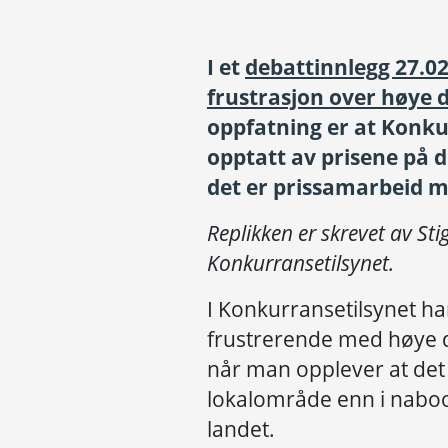
I et
debattinnlegg 27.02
frustrasjon over høye d
oppfatning er at Konku
opptatt av prisene på d
det er prissamarbeid m
Replikken er skrevet av Sti
Konkurransetilsynet.
I Konkurransetilsynet har 
frustrerende med høye dr
når man opplever at det e
lokalområde enn i naboo
landet.