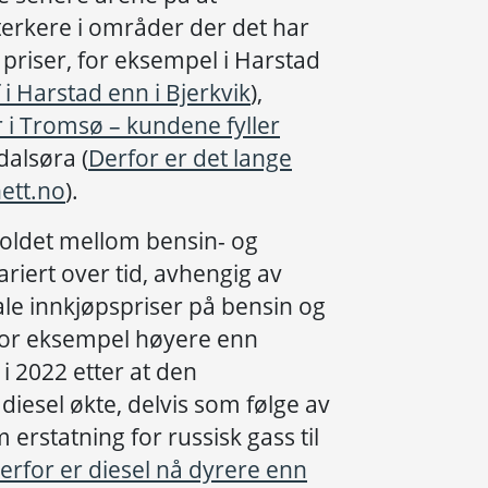
terkere i områder der det har
 priser, for eksempel i Harstad
f i Harstad enn i Bjerkvik
),
r i Tromsø – kundene fyller
dalsøra (
Derfor er det lange
ett.no
).
oldet mellom bensin- og
ariert over tid, avhengig av
nale innkjøpspriser på bensin og
 for eksempel høyere enn
i 2022 etter at den
diesel økte, delvis som følge av
 erstatning for russisk gass til
erfor er diesel nå dyrere enn