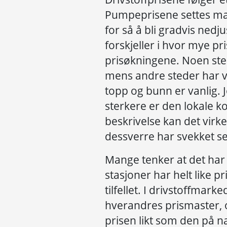
Pumpeprisene settes ma
for så å bli gradvis nedju
forskjeller i hvor mye p
prisøkningene. Noen ste
mens andre steder har vi
topp og bunn er vanlig. J
sterkere er den lokale 
beskrivelse kan det vir
dessverre har svekket se
Mange tenker at det har 
stasjoner har helt like p
tilfellet. I drivstoffmark
hverandres prismaster, o
prisen likt som den på n