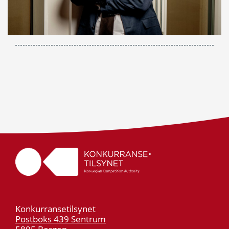
Konkurransetilsynet
Postboks 439 Sentrum