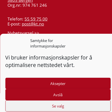
5805 Bergen
Org.nr: 974 761 246
Telefon:
55 59 75 00
E-post:
post@kt.no
Nyhetsvarsel >>
Samtykke for
informasjonskapsler
Personvern
Tilgjengelighetserklæring
Vi bruker informasjonskapsler for å
optimalisere nettstedet vårt.
Følg
F
Aksepter
Avslå
Se valg