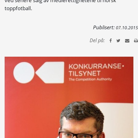
ved senere salg av medierettighetene til norsk
toppfotball.
Publisert:
07.10.2015
Del på: