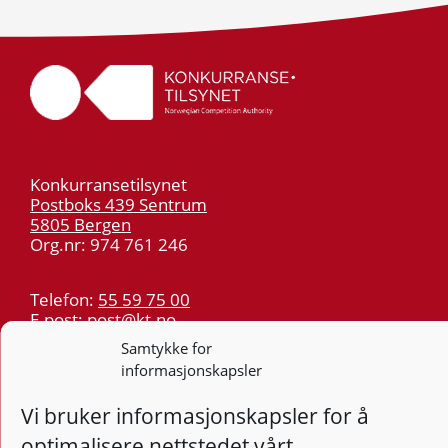
Konkurransetilsynet
Postboks 439 Sentrum
5805 Bergen
Org.nr: 974 761 246
Telefon:
55 59 75 00
E-post:
post@kt.no
Samtykke for
Nyhetsvarsel >>
informasjonskapsler
Personvern
Vi bruker informasjonskapsler for å
optimalisere nettstedet vårt.
Tilgjengelighetserklæring