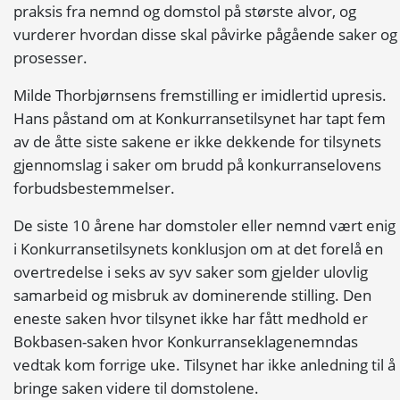
praksis fra nemnd og domstol på største alvor, og
vurderer hvordan disse skal påvirke pågående saker og
prosesser.
Milde Thorbjørnsens fremstilling er imidlertid upresis.
Hans påstand om at Konkurransetilsynet har tapt fem
av de åtte siste sakene er ikke dekkende for tilsynets
gjennomslag i saker om brudd på konkurranselovens
forbudsbestemmelser.
De siste 10 årene har domstoler eller nemnd vært enig
i Konkurransetilsynets konklusjon om at det forelå en
overtredelse i seks av syv saker som gjelder ulovlig
samarbeid og misbruk av dominerende stilling. Den
eneste saken hvor tilsynet ikke har fått medhold er
Bokbasen-saken hvor Konkurranseklagenemndas
vedtak kom forrige uke. Tilsynet har ikke anledning til å
bringe saken videre til domstolene.